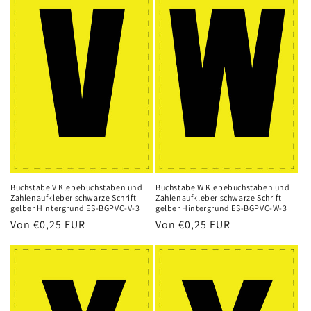
Buchstabe V Klebebuchstaben und
Buchstabe W Klebebuchstaben und
Zahlenaufkleber schwarze Schrift
Zahlenaufkleber schwarze Schrift
gelber Hintergrund ES-BGPVC-V-3
gelber Hintergrund ES-BGPVC-W-3
Normaler
Von
€0,25 EUR
Normaler
Von
€0,25 EUR
Preis
Preis