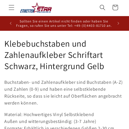
Direkt
zum
Warenkorb
Inhalt
Sollten Sie einen Artikel nicht finden oder haben Sie
Fragen, so rufen Sie uns unter Tel: +49-(0)4403-81710 an.
K
Klebebuchstaben und
a
Zahlenaufkleber Schriftart
t
Schwarz, Hintergrund Gelb
e
Buchstaben- und Zahlenaufkleber sind Buchstaben (A-Z)
g
und Zahlen (0-9) und haben eine selbstklebende
Rückseite, so dass sie leicht auf Oberflächen angebracht
o
werden können.
r
Material: Hochwertiges Vinyl Selbstklebend
i
Außen und witterungsbeständig: (3-7 Jahre)
Formate: Erhältlich in verschiedenen Größen 2-30 cm