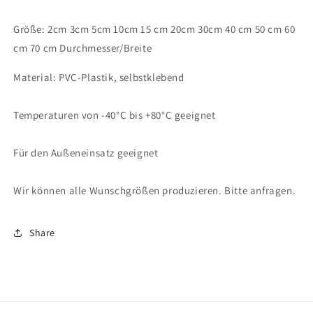
Schmutz&quot;
Schmutz&quot;
5-
5-
Größe: 2cm 3cm 5cm 10cm 15 cm 20cm 30cm 40 cm 50 cm 60
70
70
cm
cm
cm 70 cm Durchmesser/Breite
ES-
ES-
Verk-
Verk-
Material: PVC-Plastik, selbstklebend
114
114
Temperaturen von -40°C bis +80°C geeignet
Für den Außeneinsatz geeignet
Wir können alle Wunschgrößen produzieren. Bitte anfragen.
Share