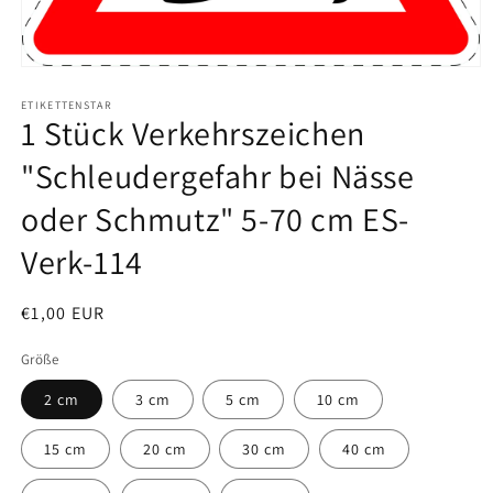
Medien
1
in
ETIKETTENSTAR
1 Stück Verkehrszeichen
Modal
öffnen
"Schleudergefahr bei Nässe
oder Schmutz" 5-70 cm ES-
Verk-114
Normaler
€1,00 EUR
SKU:
Preis
Größe
2 cm
3 cm
5 cm
10 cm
15 cm
20 cm
30 cm
40 cm