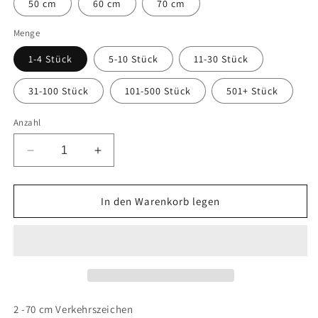
50 cm
60 cm
70 cm
Menge
1-4 Stück
5-10 Stück
11-30 Stück
31-100 Stück
101-500 Stück
501+ Stück
Anzahl
Verringere
Erhöhe
die
die
Menge
Menge
für
für
In den Warenkorb legen
1
1
Stück
Stück
Verkehrszeichen
Verkehrszeichen
&quot;Schleudergefahr
&quot;Schleudergefahr
bei
bei
Nässe
Nässe
oder
oder
2 -70 cm Verkehrszeichen