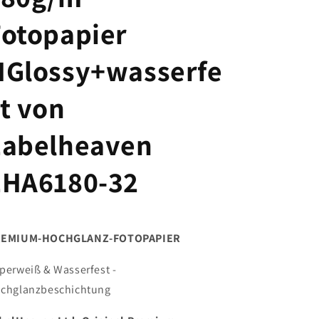
Fotopapier
HGlossy+wasserfe
t von
Labelheaven
LHA6180-32
REMIUM-HOCHGLANZ-FOTOPAPIER
perweiß & Wasserfest -
chglanzbeschichtung