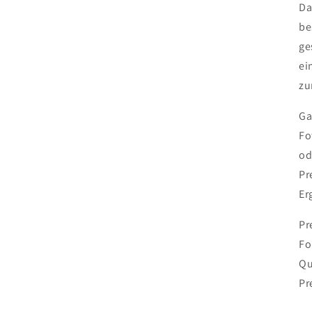
D
be
ge
ei
zu
Ga
Fo
od
Pr
Er
Pr
Fo
Qu
Pr