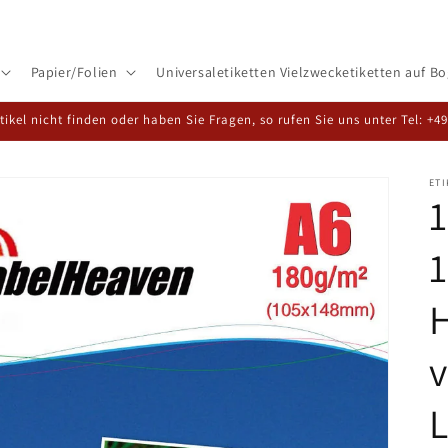
Papier/Folien
Universaletiketten Vielzwecketiketten auf B
rtikel nicht finden oder haben Sie Fragen, so rufen Sie uns unter Tel: +4
ET
1
1