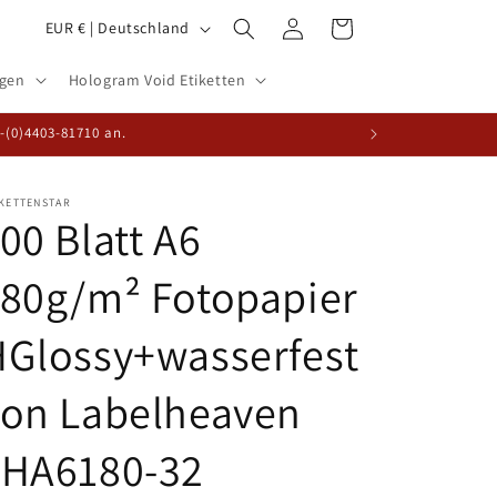
L
Einloggen
Warenkorb
EUR € | Deutschland
a
ogen
Hologram Void Etiketten
n
d
9-(0)4403-81710 an.
/
R
IKETTENSTAR
00 Blatt A6
e
g
80g/m² Fotopapier
i
o
HGlossy+wasserfest
n
von Labelheaven
LHA6180-32