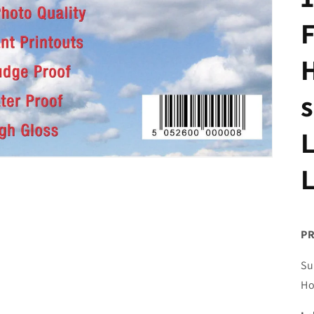
s
P
Su
Ho