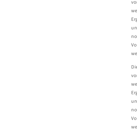
vo
we
Er
un
no
Vo
we
Di
vo
we
Er
un
no
Vo
we