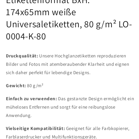
Bogen,
Bogen,
174x65mm weiße
glänzend,
glänzend,
selbstklebend
selbstklebend
Universaletiketten, 80 g/m² LO-
LO-
LO-
0004-
0004-
0004-K-80
K-
K-
80
80
Druckqualität:
Unsere Hochglanzetiketten reproduzieren
Bilder und Fotos mit atemberaubender Klarheit und eignen
sich daher perfekt für lebendige Designs.
Gewicht:
80 g/m²
Einfach zu verwenden:
Das gestanzte Design ermöglicht ein
müheloses Entfernen und sorgt für eine reibungslose
Anwendung.
Vielseitige Kompatibilität:
Geeignet für alle Farbkopierer,
Farblaserdrucker und Multifunktionsgeräte.