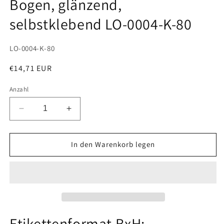
Bogen, glänzend,
selbstklebend LO-0004-K-80
SKU:
LO-0004-K-80
Normaler
€14,71 EUR
Preis
Anzahl
Verringere
Erhöhe
die
die
Menge
Menge
für
für
In den Warenkorb legen
400
400
Universaletiketten
Universaletiketten
174x65mm,
174x65mm,
auf
auf
100
100
Din
Din
A4
A4
Etikettenformat BxH: