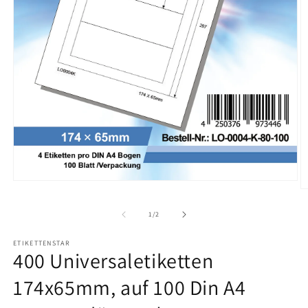
Medien
M
1
2
in
in
von
1
/
2
Modal
M
öffnen
ö
ETIKETTENSTAR
400 Universaletiketten
174x65mm, auf 100 Din A4