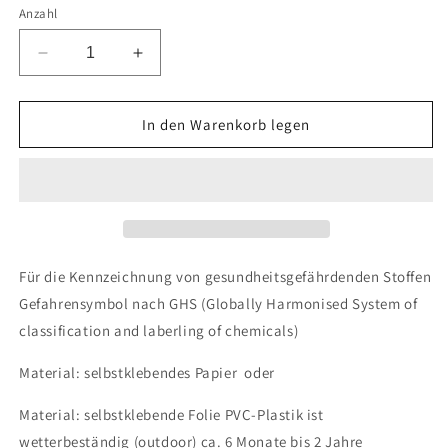
Anzahl
Verringere
Erhöhe
die
die
Menge
Menge
für
für
In den Warenkorb legen
Aufkleber
Aufkleber
&quot; Achtung&quot;
&quot; Achtung&quot;
2.4x3.9
2.4x3.9
cm
cm
bis
bis
15x24
15x24
cm,
cm,
Für die Kennzeichnung von gesundheitsgefährdenden Stoffen
aus
aus
Gefahrensymbol nach GHS (Globally Harmonised System of
Papier
Papier
classification and laberling of chemicals)
oder
oder
Plastik
Plastik
Material: selbstklebendes Papier oder
ES-
ES-
GHS-
GHS-
Material: selbstklebende Folie PVC-Plastik ist
04-
04-
15-
15-
wetterbeständig (outdoor) ca. 6 Monate bis 2 Jahre