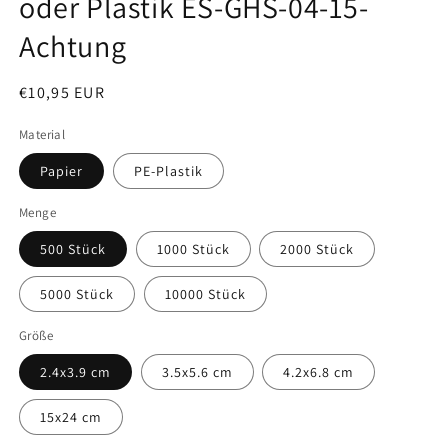
oder Plastik ES-GHS-04-15-
Achtung
Normaler
€10,95 EUR
SKU:
Preis
Material
Papier
PE-Plastik
Menge
500 Stück
1000 Stück
2000 Stück
5000 Stück
10000 Stück
Größe
2.4x3.9 cm
3.5x5.6 cm
4.2x6.8 cm
15x24 cm