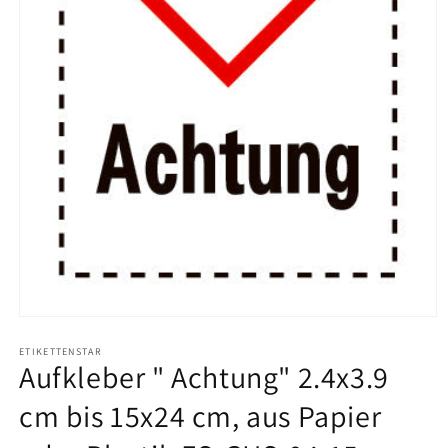
Medien
1
in
ETIKETTENSTAR
Aufkleber " Achtung" 2.4x3.9
Modal
öffnen
cm bis 15x24 cm, aus Papier