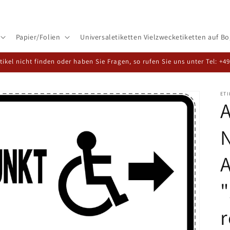
Papier/Folien
Universaletiketten Vielzwecketiketten auf B
rtikel nicht finden oder haben Sie Fragen, so rufen Sie uns unter Tel: +4
ET
A
"
r