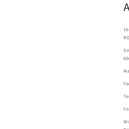
A
10
RO
Gr
60
Ma
Fa
Te
Fü
Wi