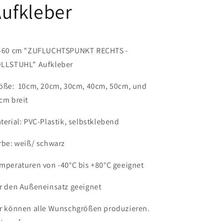
ufkleber
cm
cm
LO-
LO-
SIE-
SIE-
1160-
1160-
0
0
-60 cm "ZUFLUCHTSPUNKT RECHTS -
LLSTUHL" Aufkleber
öße: 10cm, 20cm, 30cm, 40cm, 50cm, und
cm breit
terial: PVC-Plastik, selbstklebend
rbe: weiß/ schwarz
mperaturen von -40°C bis +80°C geeignet
r den Außeneinsatz geeignet
r können alle Wunschgrößen produzieren.