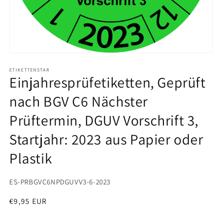
Medien
1
in
ETIKETTENSTAR
Einjahresprüfetiketten, Geprüft
Modal
öffnen
nach BGV C6 Nächster
Prüftermin, DGUV Vorschrift 3,
Startjahr: 2023 aus Papier oder
Plastik
SKU:
ES-PRBGVC6NPDGUVV3-6-2023
Normaler
€9,95 EUR
Preis