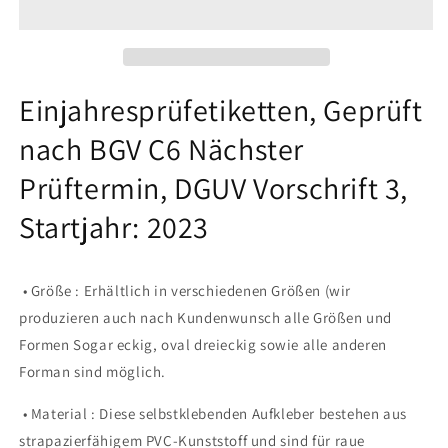
nach
nach
BGV
BGV
C6
C6
Nächster
Nächster
Prüftermin,
Prüftermin,
Einjahresprüfetiketten, Geprüft
DGUV
DGUV
nach BGV C6 Nächster
Vorschrift
Vorschrift
3,
3,
Prüftermin, DGUV Vorschrift 3,
Startjahr:
Startjahr:
2023
2023
Startjahr: 2023
aus
aus
Papier
Papier
oder
oder
Plastik
Plastik
• Größe : Erhältlich in verschiedenen Größen (wir
produzieren auch nach Kundenwunsch alle Größen und
Formen Sogar eckig, oval dreieckig sowie alle anderen
Forman sind möglich.
• Material : Diese selbstklebenden Aufkleber bestehen aus
strapazierfähigem PVC-Kunststoff und sind für raue