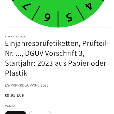
Medien
1
in
ETIKETTENSTAR
Einjahresprüfetiketten, Prüfteil-
Modal
öffnen
Nr. ..., DGUV Vorschrift 3,
Startjahr: 2023 aus Papier oder
Plastik
SKU:
ES-PRPNRDGUVV3-6-2023
Normaler
€9,95 EUR
Preis
Material