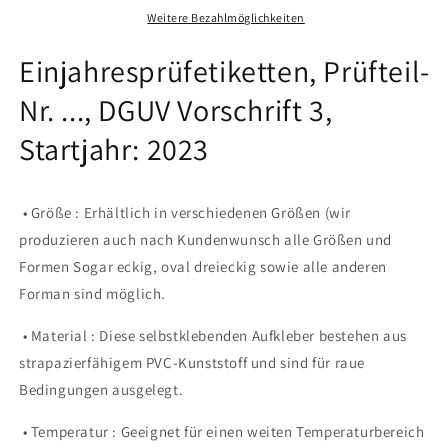
DGUV
DGUV
Weitere Bezahlmöglichkeiten
Vorschrift
Vorschrift
3,
3,
Einjahresprüfetiketten, Prüfteil-
Startjahr:
Startjahr:
Nr. ..., DGUV Vorschrift 3,
2023
2023
aus
aus
Startjahr: 2023
Papier
Papier
oder
oder
Plastik
Plastik
• Größe : Erhältlich in verschiedenen Größen (wir
produzieren auch nach Kundenwunsch alle Größen und
Formen Sogar eckig, oval dreieckig sowie alle anderen
Forman sind möglich.
• Material : Diese selbstklebenden Aufkleber bestehen aus
strapazierfähigem PVC-Kunststoff und sind für raue
Bedingungen ausgelegt.
• Temperatur : Geeignet für einen weiten Temperaturbereich