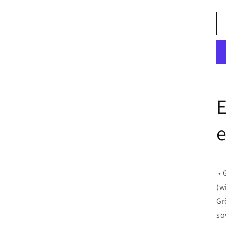
E
e
• 
(w
Gr
so