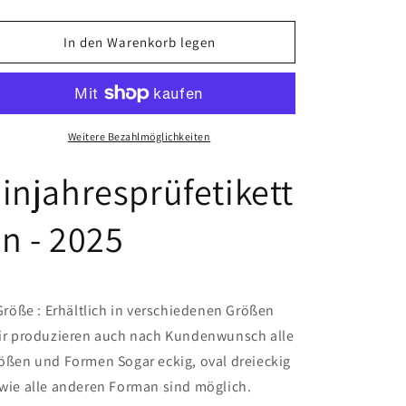
die
die
Menge
Menge
für
für
In den Warenkorb legen
Einjahresprüfetiketten
Einjahresprüfetiketten
-
-
2025
2025
aus
aus
Papier
Papier
Weitere Bezahlmöglichkeiten
oder
oder
Plastik
Plastik
injahresprüfetikett
n - 2025
Größe : Erhältlich in verschiedenen Größen
ir produzieren auch nach Kundenwunsch alle
ößen und Formen Sogar eckig, oval dreieckig
wie alle anderen Forman sind möglich.