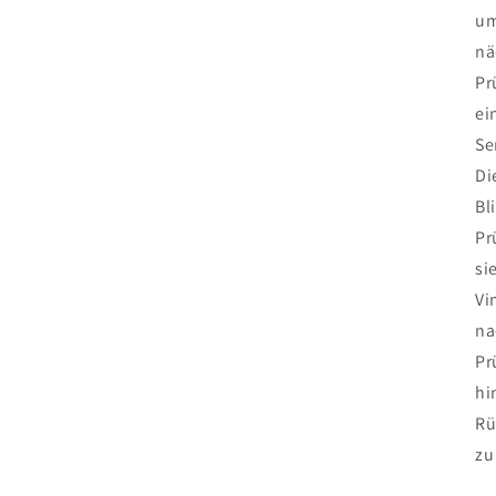
um
nä
Pr
ei
Se
Di
Bl
Pr
si
Vi
na
Pr
hi
Rü
zu