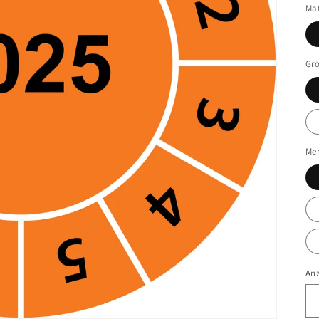
Mat
Gr
Me
An