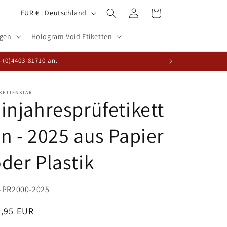
L
Einloggen
Warenkorb
EUR € | Deutschland
a
ogen
Hologram Void Etiketten
n
d
9-(0)4403-81710 an.
/
R
IKETTENSTAR
injahresprüfetikett
e
g
n - 2025 aus Papier
i
o
der Plastik
n
U:
-PR2000-2025
ormaler
9,95 EUR
eis