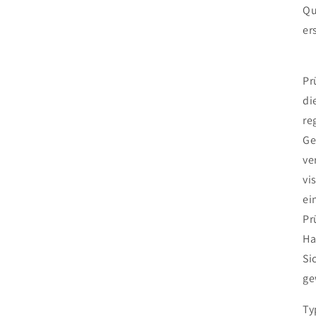
Qu
er
Pr
di
re
Ge
ve
vi
ei
Pr
Ha
Si
ge
Ty