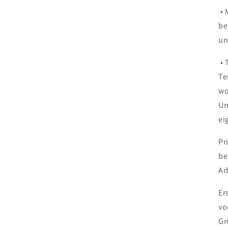
• 
be
un
• 
Te
wo
Um
ei
Pr
be
Ar
Er
vo
Gr