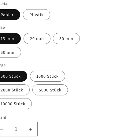
erial
Papier
Plastik
öße
15 mm
20 mm
30 mm
50 mm
nge
500 Stück
1000 Stück
2000 Stück
5000 Stück
10000 Stück
zahl
Verringere
Erhöhe