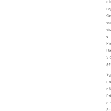
di
re
Ge
ve
vi
ei
Pr
Ha
Si
ge
Ty
um
nä
Pr
ei
Se