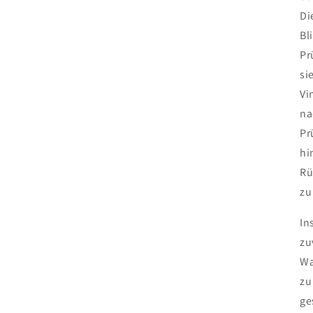
Di
Bl
Pr
si
Vi
na
Pr
hi
Rü
zu
In
zu
Wa
zu
ge