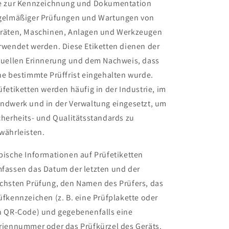
e zur Kennzeichnung und Dokumentation
gelmäßiger Prüfungen und Wartungen von
räten, Maschinen, Anlagen und Werkzeugen
rwendet werden. Diese Etiketten dienen der
suellen Erinnerung und dem Nachweis, dass
ne bestimmte Prüffrist eingehalten wurde.
üfetiketten werden häufig in der Industrie, im
ndwerk und in der Verwaltung eingesetzt, um
cherheits- und Qualitätsstandards zu
währleisten.
pische Informationen auf Prüfetiketten
fassen das Datum der letzten und der
chsten Prüfung, den Namen des Prüfers, das
üfkennzeichen (z. B. eine Prüfplakette oder
n QR-Code) und gegebenenfalls eine
riennummer oder das Prüfkürzel des Geräts.