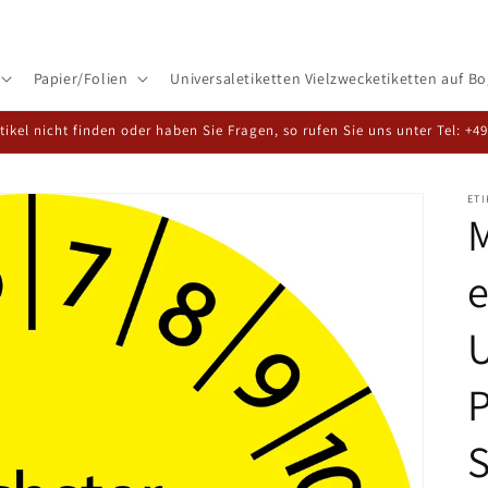
Papier/Folien
Universaletiketten Vielzwecketiketten auf B
rtikel nicht finden oder haben Sie Fragen, so rufen Sie uns unter Tel: +4
ET
M
e
P
S