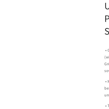
P
S
• 
(w
Gr
so
• 
be
un
• 