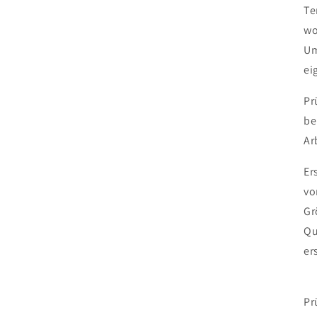
Te
wo
Um
ei
Pr
be
Ar
Er
vo
Gr
Qu
er
Pr