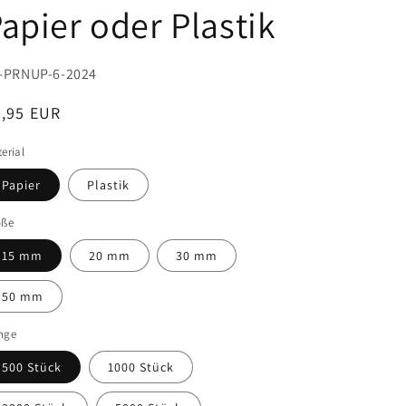
apier oder Plastik
U:
-PRNUP-6-2024
ormaler
9,95 EUR
eis
erial
Papier
Plastik
öße
15 mm
20 mm
30 mm
50 mm
nge
500 Stück
1000 Stück