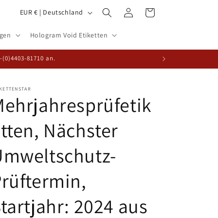
L
Einloggen
Warenkorb
EUR € | Deutschland
a
ogen
Hologram Void Etiketten
n
d
9-(0)4403-81710 an.
/
R
IKETTENSTAR
ehrjahresprüfetik
e
g
tten, Nächster
i
o
Umweltschutz-
n
rüftermin,
tartjahr: 2024 aus