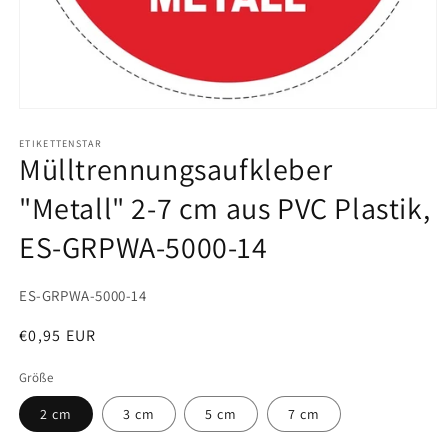
Medien
1
in
ETIKETTENSTAR
Mülltrennungsaufkleber
Modal
öffnen
"Metall" 2-7 cm aus PVC Plastik,
ES-GRPWA-5000-14
SKU:
ES-GRPWA-5000-14
Normaler
€0,95 EUR
Preis
Größe
2 cm
3 cm
5 cm
7 cm