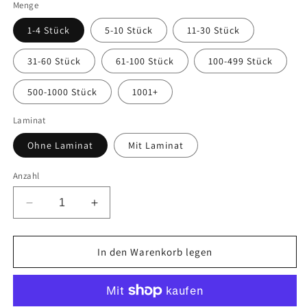
Menge
1-4 Stück
5-10 Stück
11-30 Stück
31-60 Stück
61-100 Stück
100-499 Stück
500-1000 Stück
1001+
Laminat
Ohne Laminat
Mit Laminat
Anzahl
Verringere
Erhöhe
die
die
Menge
Menge
für
für
In den Warenkorb legen
Mülltrennungsaufkleber
Mülltrennungsaufkleber
&quot;Metall&quot;
&quot;Metall&quot;
2-
2-