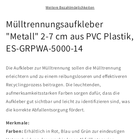
7
7
cm
cm
Weitere Bezahlmöglichkeiten
aus
aus
PVC
PVC
Mülltrennungsaufkleber
Plastik,
Plastik,
"Metall" 2-7 cm aus PVC Plastik,
ES-
ES-
GRPWA-
GRPWA-
ES-GRPWA-5000-14
5000-
5000-
14
14
Die Aufkleber zur Mülltrennung sollen die Mülltrennung
erleichtern und zu einem reibungsloseren und effektiveren
Recyclingprozess beitragen. Die leuchtenden,
aufmerksamkeitsstarken Farben sorgen dafür, dass die
Aufkleber gut sichtbar und leicht zu identifizieren sind, was
die korrekte Abfallentsorgung fördert.
Merkmale:
Farben:
Erhältlich in Rot, Blau und Grün zur eindeutigen