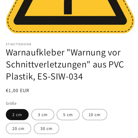
Medien
1
in
ETIKETTENSTAR
Warnaufkleber "Warnung vor
Modal
öffnen
Schnittverletzungen" aus PVC
Plastik, ES-SIW-034
Normaler
€1,00 EUR
SKU:
Preis
Größe
2 cm
3 cm
5 cm
10 cm
20 cm
30 cm